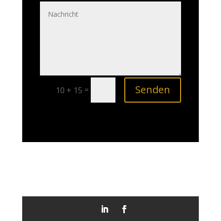
Senden
=
10 + 15